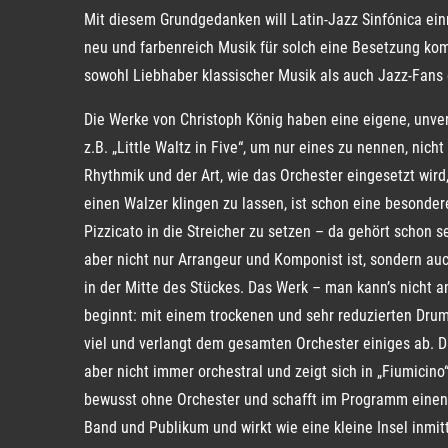
Mit diesem Grundgedanken will Latin-Jazz Sinfónica ei
neu und farbenreich Musik für solch eine Besetzung ko
sowohl Liebhaber klassischer Musik als auch Jazz-Fans 
Die Werke von Christoph König haben eine eigene, unver
z.B. „Little Waltz in Five“, um nur eines zu nennen, nic
Rhythmik und der Art, wie das Orchester eingesetzt wird
einen Walzer klingen zu lassen, ist schon eine besonder
Pizzicato in die Streicher zu setzen – da gehört schon s
aber nicht nur Arrangeur und Komponist ist, sondern auc
in der Mitte des Stückes. Das Werk – man kann’s nicht 
beginnt: mit einem trockenen und sehr reduzierten Dru
viel und verlangt dem gesamten Orchester einiges ab. D
aber nicht immer orchestral und zeigt sich in „Fiumicino“
bewusst ohne Orchester und schafft im Programm eine
Band und Publikum und wirkt wie eine kleine Insel inmi